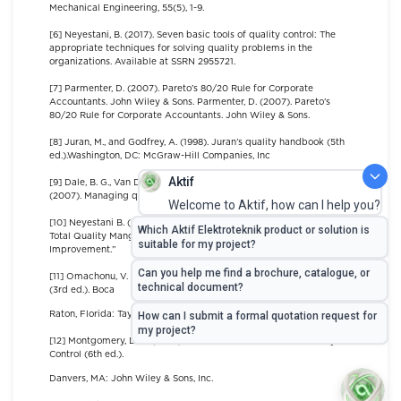
Mechanical Engineering, 55(5), 1-9.
[6] Neyestani, B. (2017). Seven basic tools of quality control: The
appropriate techniques for solving quality problems in the
organizations. Available at SSRN 2955721.
[7] Parmenter, D. (2007). Pareto’s 80/20 Rule for Corporate
Accountants. John Wiley & Sons. Parmenter, D. (2007). Pareto’s
80/20 Rule for Corporate Accountants. John Wiley & Sons.
[8] Juran, M., and Godfrey, A. (1998). Juran’s quality handbook (5th
ed.).Washington, DC: McGraw-Hill Companies, Inc
[9] Dale, B. G., Van Der Wiele, T., & Van Iwaarden, J.
(2007). Managing quality. John Wiley & Sons.
[10] Neyestani B. (2017, February). “Principles and Contributions of
Total Quality Mangement (TQM) Gurus on Business Quality
Improvement.”
[11] Omachonu, V. K. & Ross, J. E. (2004). Principles of total quality
(3rd ed.). Boca
Raton, Florida: Taylor & Francis.
[12] Montgomery, D. C. (2009). Introduction to Statistical Quality
Control (6th ed.).
Danvers, MA: John Wiley & Sons, Inc.