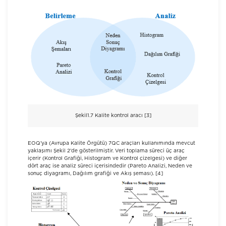
Şekil1.7 Kalite kontrol aracı [3]
EOQ’ya (Avrupa Kalite Örgütü) 7QC araçları kullanımında mevcut
yaklaşımı Şekil 2’de gösterilmiştir. Veri toplama süreci üç araç
içerir (Kontrol Grafiği, Histogram ve Kontrol çizelgesi) ve diğer
dört araç ise analiz süreci içerisindedir (Pareto Analizi, Neden ve
sonuç diyagramı, Dağılım grafiği ve Akış şeması). [4]