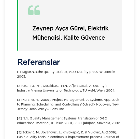
Zeynep Ayça Gürel, Elektrik
Mühendisi, Kalite Güvence
Referanslar
[1] Tague,N.R.The quality toolbox, ASQ Quality press, Wisconsin
2005.
[2] Osanna, P.H., Durakbasa, M.N., AfjehiSadat, A. Quality in
Industry, Vienna University of Technology, TU AuM, Wien, 2004.
[3] Kerzner, H. (2009). Project Management: A Systems Approach
to Planning, Scheduling, and Controlling (10th ed.). Hoboken, New
Jersey: John Wiley & Sons, Inc.
[4] N.N. Quality Management Systems, translation of DGQ
educational material, 10. issue 2001, SZK, Ljubljana, Slovenia, 2002
[5] Soković, M., Jovanović, J., Krivokapić, Z., & Vujović, A. (2009).
Basic quality tools in continuous improvement process. Journal of